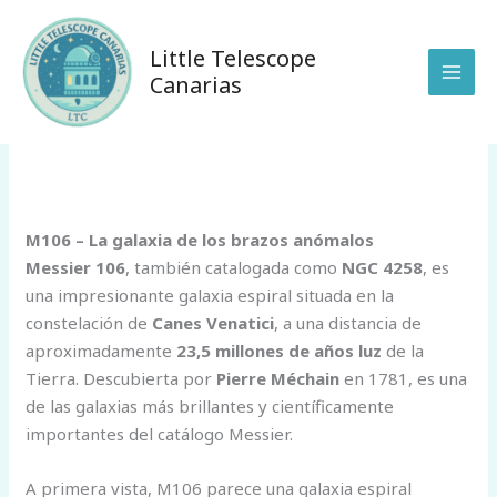
Ir
al
Little Telescope
contenido
Canarias
/
Uncategorized
/ Por
anunakiobservatory@gmail.com
M106 – La galaxia de los brazos anómalos
Messier 106
, también catalogada como
NGC 4258
, es
una impresionante galaxia espiral situada en la
constelación de
Canes Venatici
, a una distancia de
aproximadamente
23,5 millones de años luz
de la
Tierra. Descubierta por
Pierre Méchain
en 1781, es una
de las galaxias más brillantes y científicamente
importantes del catálogo Messier.
A primera vista, M106 parece una galaxia espiral