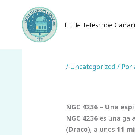
Ir
al
Little Telescope Canar
contenido
/
Uncategorized
/ Por
NGC 4236 – Una espir
NGC 4236
es una gala
(Draco)
, a unos
11 mi