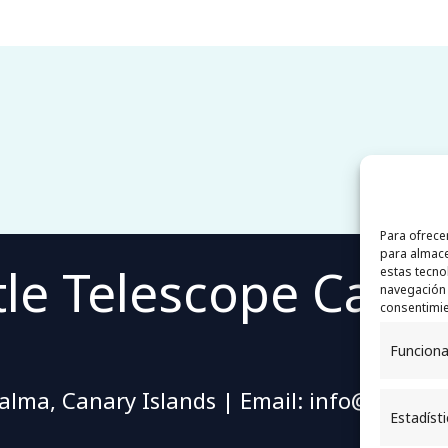
Para ofrece
para almace
ttle Telescope Canar
estas tecno
navegación o
consentimie
Funciona
alma, Canary Islands | Email: info@lilteca
Estadíst