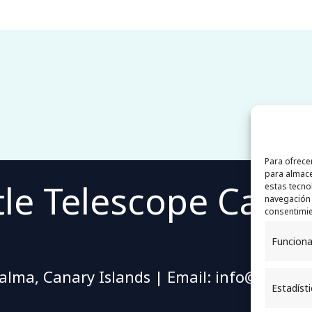
Para ofrece
para almace
ttle Telescope Canar
estas tecno
navegación o
consentimie
Funciona
alma, Canary Islands | Email: info@lilteca
Estadíst