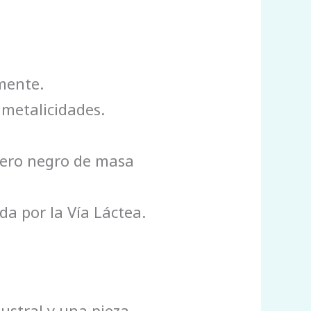
mente.
 metalicidades.
ujero negro de masa
a por la Vía Láctea.
ustral y una pieza