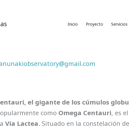
ias
Inicio
Proyecto
Servicios
anunakiobservatory@gmail.com
ntauri, el gigante de los cúmulos globu
 popularmente como
Omega Centauri
, es 
la
Vía Lactea
. Situado en la constelación d