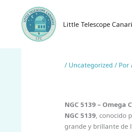
Ir
al
Little Telescope Canar
contenido
/
Uncategorized
/ Por
NGC 5139 – Omega Ce
NGC 5139
, conocido
grande y brillante de 