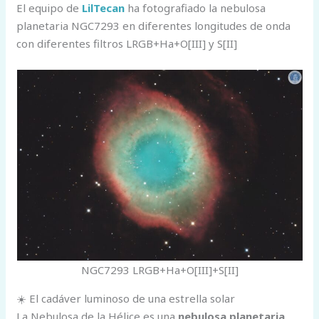
El equipo de
LilTecan
ha fotografiado la nebulosa
planetaria NGC7293 en diferentes longitudes de onda
con diferentes filtros LRGB+Ha+O[III] y S[II]
NGC7293 LRGB+Ha+O[III]+S[II]
☀️ El cadáver luminoso de una estrella solar
La Nebulosa de la Hélice es una
nebulosa planetaria
,