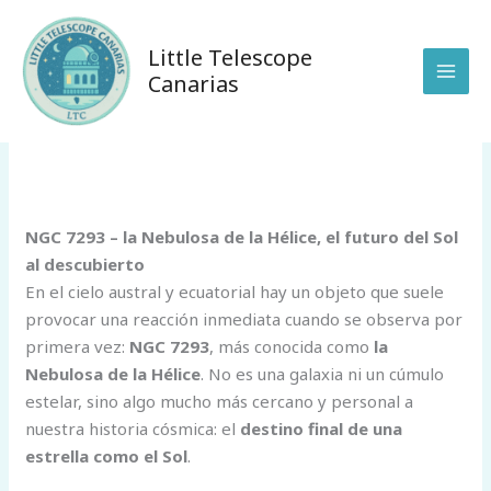
Ir
al
Little Telescope
contenido
Canarias
/
Uncategorized
/ Por
anunakiobservatory@gmail.com
NGC 7293 – la Nebulosa de la Hélice, el futuro del Sol
al descubierto
En el cielo austral y ecuatorial hay un objeto que suele
provocar una reacción inmediata cuando se observa por
primera vez:
NGC 7293
, más conocida como
la
Nebulosa de la Hélice
. No es una galaxia ni un cúmulo
estelar, sino algo mucho más cercano y personal a
nuestra historia cósmica: el
destino final de una
estrella como el Sol
.