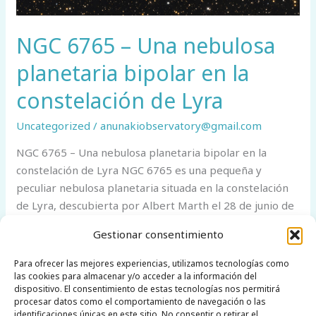
NGC 6765 – Una nebulosa
planetaria bipolar en la
constelación de Lyra
Uncategorized
/
anunakiobservatory@gmail.com
NGC 6765 – Una nebulosa planetaria bipolar en la
constelación de Lyra NGC 6765 es una pequeña y
peculiar nebulosa planetaria situada en la constelación
de Lyra, descubierta por Albert Marth el 28 de junio de
1864. Con una magnitud visual cercana a 12,9 y un
Gestionar consentimiento
tamaño aparente de apenas 38 segundos de arco, se […]
Para ofrecer las mejores experiencias, utilizamos tecnologías como
NGC
Leer más »
las cookies para almacenar y/o acceder a la información del
dispositivo. El consentimiento de estas tecnologías nos permitirá
6765
procesar datos como el comportamiento de navegación o las
–
identificaciones únicas en este sitio. No consentir o retirar el