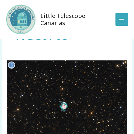
Ir
al
Little Telescope
contenido
Canarias
NGC6765